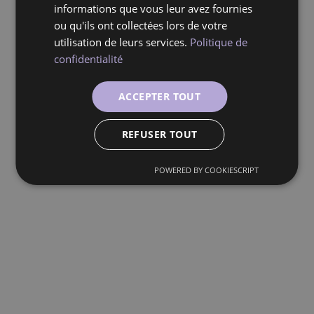
Désolé, la page que vous recherchez n'existe
informations que vous leur avez fournies
ou qu'ils ont collectées lors de votre
pas ou a été déplacée.
utilisation de leurs services.
Politique de
confidentialité
Retour à l'accueil
ACCEPTER TOUT
Page précédente
REFUSER TOUT
POWERED BY COOKIESCRIPT